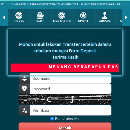
EH4D : TERIMAKASIH KEPADA MEMBER SETIA TEH4D YANG TELAH MEMBERIKAN KEPERCAYAAN DAN JUGA
TOGEL
SLOT
LIVE CASINO
SPORT
ARCADE
SABU
CARA PROSES KILAT !
Mohon untuk lakukan Transfer terlebih dahulu
sebelum mengisi Form Deposit
Terima Kasih
M E N A N G B E R A P A P U N P A S T I D I 
Remember Me
Masuk