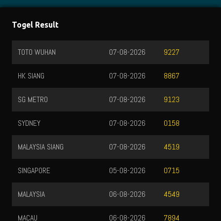
Togel Result
TOTO WUHAN
07-08-2026
9227
HK SIANG
07-08-2026
8867
SG METRO
07-08-2026
9123
SYDNEY
07-08-2026
0158
MALAYSIA SIANG
07-08-2026
4519
SINGAPORE
05-08-2026
0715
MALAYSIA
06-08-2026
4549
MACAU
06-08-2026
7894