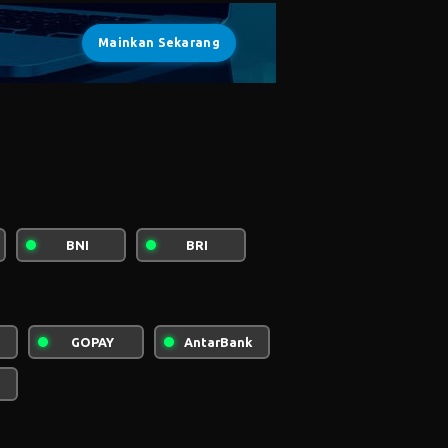
Mainkan Sekarang
BNI
BRI
GOPAY
AntarBank