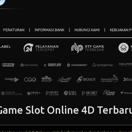
PERATURAN
|
INFORMASI BANK
|
HUBUNGI KAMI
|
KEBIJAKAN P
ame Slot Online 4D Terba