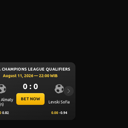
RS
UEFA CHAMPIONS LEAGUE QUALIFIERS
August 12, 2026 — 00:30 WIB
0 : 0
Next
BET NOW
NEC
Olympiacos
Nijmegen
8
0.00
-0.98
0.00
0.86