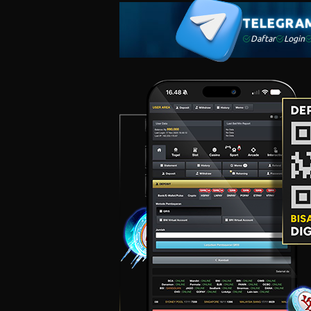
TELEGRA
Daftar
Login