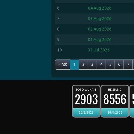
6
04 Aug 2026
7
03 Aug 2026
8
02 Aug 2026
9
01 Aug 2026
10
31 Jul 2026
First
1
2
3
4
5
6
7
TOTO WUHAN
HK SIANG
2903
8556
10/8/2026
10/8/2026