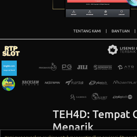
TENTANG KAMI
|
BANTUAN
|
TEH4D: Tempat G
Menarik